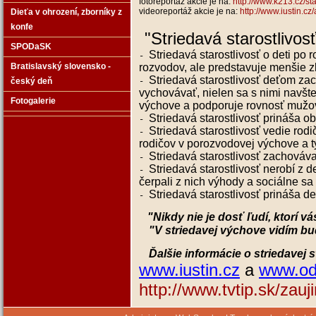
fotoreportáž akcie je na:
http://www.k213.cz/s
videoreportáž akcie je na:
http://www.iustin.cz
Dieťa v ohrození‚ zborníky z
konfe
"Striedavá starostlivos
SPODaSK
Striedavá starostlivosť o deti p
-
Bratislavský slovensko -
rozvodov, ale predstavuje menšie z
Striedavá starostlivosť deťom z
český deň
-
vychovávať, nielen sa s nimi navš
Fotogalerie
výchove a podporuje rovnosť mužov
Striedavá starostlivosť prináša o
-
Striedavá starostlivosť vedie ro
-
rodičov v porozvodovej výchove a 
Striedavá starostlivosť zachováva
-
Striedavá starostlivosť nerobí z d
-
čerpali z nich výhody a sociálne sa
Striedavá starostlivosť prináša d
-
"Nikdy nie je dosť ľudí, ktorí v
"V striedavej výchove vidím b
Ďalšie informácie o striedavej st
www.iustin.cz
a
www.odh
http://www.tvtip.sk/zau