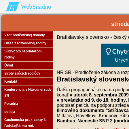
WebSnadno
stried
Vzor rodičovskej dohody
Bratislavský slovensko - český
Dieťa z rozvedenej rodiny
Súdnictvo nepriateľom
rodiny
Úvod
NR SR - Predloženie zákona a roz
siroty žijúcich rodičov
Bratislavský slovensk
Kontakt
Ďalšia propagačná akcia na podporu 
Konferencia v Národnej rade
konať
v utorok 8. septembra 2009
SR
v prevádzke od 9. do 18. hodiny
.
Poradňa
podpísať petíciu na podporu striedav
filmového dokumentu "Střídavka
petícia
Milfatovi, Havelkovi, Kroupovi, Bíb
Cochemská prax-cesty k
Bambus, Námestie SNP 2 (modrá b
ľudskejšiemu rod.