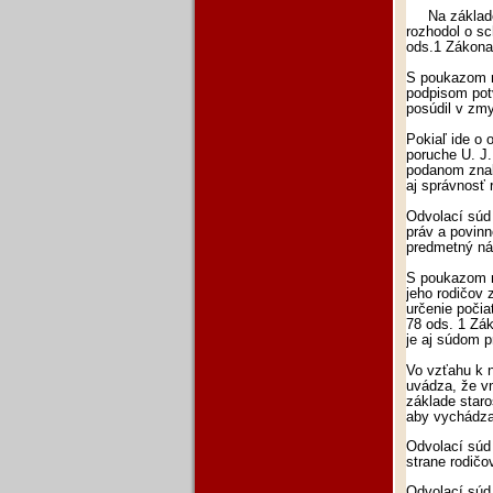
Na základe u
rozhodol o sc
ods.1 Zákona 
S poukazom n
podpisom potv
posúdil v zm
Pokiaľ ide o 
poruche U. J.
podanom znal
aj správnosť
Odvolací súd
práv a povinn
predmetný náv
S poukazom n
jeho rodičov 
určenie poči
78 ods. 1 Zák
je aj súdom 
Vo vzťahu k 
uvádza, že v
základe staro
aby vychádzal
Odvolací súd 
strane rodičo
Odvolací súd 