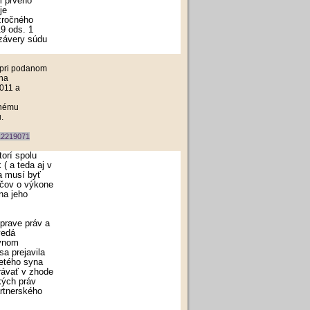
m prvého
je
zročného
9 ods. 1
 závery súdu
 pri podanom
 na
2011 a
inému
.
12219071
orí spolu
( a teda aj v
a musí byť
ičov o výkone
na jeho
prave práv a
vedá
ovnom
sa prejavila
etého syna
rávať v zhode
kých práv
artnerského