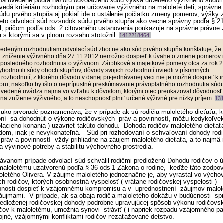
a uvedené podľa názoru odvolacieho súdu výška určeného výživného súdo
edá kritériám rozhodným pre určovanie výživného na maloleté deti, správne 
údu prvého stupňa aj pokiaľ ide o ustálenie počiatku zmeny pomerov, výšky 
reto odvolací súd rozsudok súdu prvého stupňa ako vecne správny podľa § 21
il, pričom podľa ods. 2 citovaného ustanovenia poukazuje na správne právne
 s ktorými sa v plnom rozsahu stotožnil.
1412218464
vedeným rozhodnutiam odvolací súd zhodne ako súd prvého stupňa konštatuje, že
a zníženie výživného dňa 27.11.2012 nemožno dospieť k úvahe o zmene pomerov
d posledného rozhodnutia o výživnom. Zárobkové a majetkové pomery otca za rok 
 vyhodnotili súdy oboch stupňov, dôvody svojich rozhodnutí uviedli v písomných
 rozhodnutí, z ktorého dôvodu v danej prejednávanej veci nie je možné dospieť k 
ru, nakoľko by išlo o neprípustné preskúmavanie právoplatného rozhodnutia súdu
uvedené uvádza najmä vo vzťahu k dôvodom, ktorými otec preukazoval dôvodnosť
na zníženie výživného, a to neschopnosť plniť určené výživné pre nízky príjem.
13
ako prvoradé poznamenáva, že v prípade ak sú rodičia maloletého dieťaťa, kt
pní sa dohodnúť o výkone rodičovských práv a povinností, môžu kedykoľvek 
lacieho konania ) uzavrieť takúto dohodu. Dohoda rodičov maloletého dieťať
dom, inak je nevykonateľná. Súd pri rozhodovaní o schvaľovaní dohody rod
práv a povinností vždy prihliadne na záujem maloletého dieťaťa, a to najmä 
a vývinové potreby a stabilitu výchovného prostredia.
nom prípade odvolací súd schválil rodičmi predloženú Dohodu rodičov o ú
 maloletému uzatvorenú podľa § 36 ods.1 Zákona o rodine, keďže táto zodpo
letého Olivera. V záujme maloletého jednoznačne je, aby vyrastal vo vých
ch rodičov, ktorých osobnostná vyspelosť ( vrátane rodičovskej vyspelosti ) 
pnosti dospieť k vzájomnému kompromisu a v uprednostnení záujmov malol
záujmami. V prípade, ak sa obaja rodičia maloletého dokážu v budúcnosti sp
edloženej rodičovskej dohody podrobne upravujúcej spôsob výkonu rodičovs
čov k maloletému, umožnia synovi stráviť ( i napriek rozpadu vzájomného p
ojné, vzájomnými konfliktami rodičov nezaťažované detstvo.