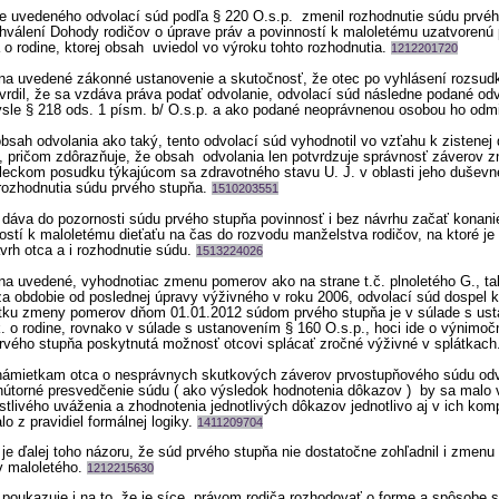
vedeného odvolací súd podľa § 220 O.s.p. zmenil rozhodnutie súdu prvéh
hválení Dohody rodičov o úprave práv a povinností k maloletému uzatvorenú 
o rodine, ktorej obsah uviedol vo výroku tohto rozhodnutia.
1212201720
a uvedené zákonné ustanovenie a skutočnosť, že otec po vyhlásení rozsud
rdil, že sa vzdáva práva podať odvolanie, odvolací súd následne podané odv
ysle § 218 ods. 1 písm. b/ O.s.p. a ako podané neoprávnenou osobou ho odm
obsah odvolania ako taký, tento odvolací súd vyhodnotil vo vzťahu k zistenej
, pričom zdôrazňuje, že obsah odvolania len potvrdzuje správnosť záverov z
eckom posudku týkajúcom sa zdravotného stavu U. J. v oblasti jeho duševn
 rozhodnutia súdu prvého stupňa.
1510203551
 dáva do pozornosti súdu prvého stupňa povinnosť i bez návrhu začať konani
ostí k maloletému dieťaťu na čas do rozvodu manželstva rodičov, na ktoré je
rh otca a i rozhodnutie súdu.
1513224026
a uvedené, vyhodnotiac zmenu pomerov ako na strane t.č. plnoletého G., tak
za obdobie od poslednej úpravy výživného v roku 2006, odvolací súd dospel k
atku zmeny pomerov dňom 01.01.2012 súdom prvého stupňa je v súlade s us
. o rodine, rovnako v súlade s ustanovením § 160 O.s.p., hoci ide o výnimoč
prvého stupňa poskytnutá možnosť otcovi splácať zročné výživné v splátkach
námietkam otca o nesprávnych skutkových záverov prvostupňového súdu odv
nútorné presvedčenie súdu ( ako výsledok hodnotenia dôkazov ) by sa malo 
stlivého uváženia a zhodnotenia jednotlivých dôkazov jednotlivo aj v ich komp
o z pravidiel formálnej logiky.
1411209704
je ďalej toho názoru, že súd prvého stupňa nie dostatočne zohľadnil i zmen
v maloletého.
1212215630
poukazuje i na to, že je síce právom rodiča rozhodovať o forme a spôsobe 