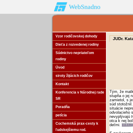
WebSnadno
Vzor rodičovskej dohody
JUDr. Kat
Dieťa z rozvedenej rodiny
Súdnictvo nepriateľom
rodiny
Úvod
siroty žijúcich rodičov
Kontakt
Tým, že matk
Konferencia v Národnej rade
stupňa o jej 
SR
zamietol, s j
súd stotožnil
Poradňa
situácie nepr
odvolacieho s
petícia
nevyplývajú t
otca k nej bo
Cochemská prax-cesty k
deťmi.
111220
ľudskejšiemu rod.