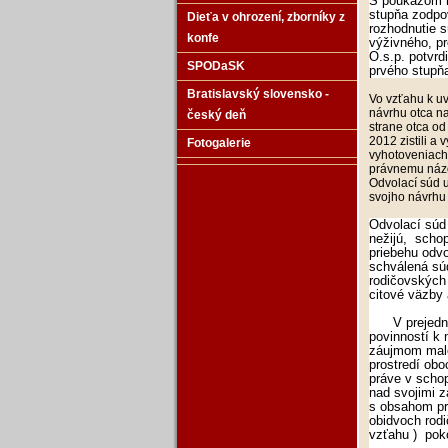
S poukazom n
stupňa zodpov
Dieťa v ohrození‚ zborníky z
rozhodnutie s
konfe
výživného, p
O.s.p. potvrd
SPODaSK
prvého stupňa
Bratislavský slovensko -
Vo vzťahu k u
návrhu otca n
český deň
strane otca o
2012 zistili a
Fotogalerie
vyhotoveniach
právnemu názo
Odvolací súd 
svojho návrhu 
Odvolací súd 
nežijú, scho
priebehu odvo
schválená sú
rodičovských 
citové väzby 
V prejednáva
povinností k
záujmom malo
prostredí obo
práve v scho
nad svojimi 
s obsahom pr
obidvoch rodi
vzťahu ) pok