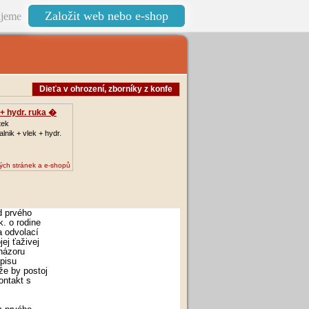
Založit web nebo e-shop
jeme
Dieťa v ohrození‚ zborníky z konfe
+ hydr. ruka �
tek
lnik + vlek + hydr.
ých stránek a e-shopů
d prvého
k. o rodine
a odvolací
ej ťaživej
 názoru
spisu
že by postoj
ontakt s