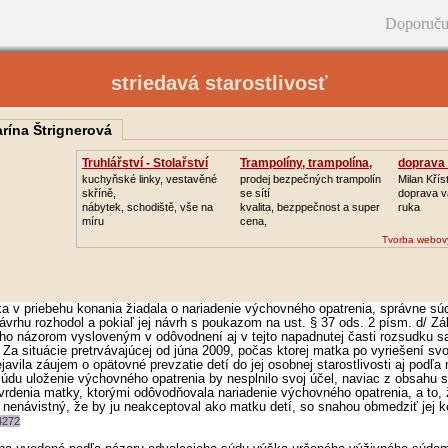
Doporuču
striedavá starostlivosť
arína Štrignerová
Truhlářství - Stolařství
Trampolíny, trampolína,
doprava 
kuchyňské linky, vestavěné
prodej bezpečných trampolín
Milan Křís
skříně,
se sítí
doprava va
nábytek, schodiště, vše na
kvalita, bezppečnost a super
ruka
míru
cena,
Tvorba webov
a v priebehu konania žiadala o nariadenie výchovného opatrenia, správne sú
návrhu rozhodol a pokiaľ jej návrh s poukazom na ust. § 37 ods. 2 písm. d/ Zá
eho názorom vysloveným v odôvodnení aj v tejto napadnutej časti rozsudku s
. Za situácie pretrvávajúcej od júna 2009, počas ktorej matka po vyriešení svoj
ejavila záujem o opätovné prevzatie detí do jej osobnej starostlivosti aj podľa
údu uloženie výchovného opatrenia by nesplnilo svoj účel, naviac z obsahu 
vrdenia matky, ktorými odôvodňovala nariadenie výchovného opatrenia, a to, 
l nenávistný, že by ju neakceptoval ako matku detí, so snahou obmedziť jej k
4272