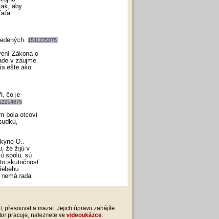
tak, aby
ťaťa
uvedených.
1511225075
vení Zákona o
rade v záujme
ia ešte ako
, čo je
12214875
m bola otcovi
sudku,
kyne O..
, že žijú v
ú spolu, sú
áto skutočnosť
riebehu
a nemá rada
et, přesouvat a mazat. Jejich úpravu zahájíte
itor pracuje, naleznete ve
videoukázce
.