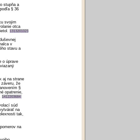
o stupňa a
podľa § 36
ku svojim
olanie otca
ietol.
1313201023
 duševnej
nalca v
ého stavu a
e o úprave
 viazaný
 aj na strane
 záveru, že
tanovením §
né opatrenie,
.
1412203684
olací súd
vytvárať na
lexnosti tak,
u pomerov na
svojho