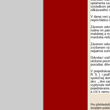
uplatnenia sa
výsledkom je
odkázaného n
V danej veci 
neprichádza 
Záverom odvo
rodine im pat
maloletej a m
manželia rieš
Záverom odvol
zvýšenom výž
nepatrná sum
Odvolací súd 
uložená povin
posúdiac dôvo
V prejednáva
R. Š. ) i pod
spoločnej do
ako „ dve sam
vyplynula nie
pojednávania
a cíti k nemu
Pro přehledněj
dvojitým pokle