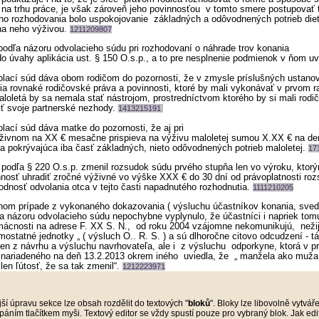
 na trhu práce, je však zároveň jeho povinnosťou v tomto smere postupovať 
ho rozhodovania bolo uspokojovanie základných a odôvodnených potrieb die
a neho výživou.
1211209807
podľa názoru odvolacieho súdu pri rozhodovaní o náhrade trov konania
do úvahy aplikácia ust. § 150 O.s.p., a to pre nesplnenie podmienok v ňom 
lací súd dáva obom rodičom do pozornosti, že v zmysle príslušných ustano
ria rovnaké rodičovské práva a povinnosti, ktoré by mali vykonávať v prvom 
aloletá by sa nemala stať nástrojom, prostredníctvom ktorého by si mali rodič
iť svoje partnerské nezhody.
1413215191
ací súd dáva matke do pozornosti, že aj pri
ivnom na XX € mesačne prispieva na výživu maloletej sumou X.XX € na deň
a pokrývajúca iba časť základných, nieto odôvodnených potrieb maloletej.
17
podľa § 220 O.s.p. zmenil rozsudok súdu prvého stupňa len vo výroku, ktorý
nosť uhradiť zročné výživné vo výške XXX € do 30 dní od právoplatnosti roz
dnosť odvolania otca v tejto časti napadnutého rozhodnutia.
1111210205
nom prípade z vykonaného dokazovania ( výsluchu účastníkov konania, sved
ľa názoru odvolacieho súdu nepochybne vyplynulo, že účastníci i napriek tomu
mácnosti na adrese F. XX S. N., od roku 2004 vzájomne nekomunikujú, nežij
ostatné jednotky „ ( výsluch O.. R. Š. ) a sú dlhoročne citovo odcudzení - t
len z návrhu a výsluchu navrhovateľa, ale i z výsluchu odporkyne, ktorá v p
 nariadeného na deň 13.2.2013 okrem iného uviedla, že „ manžela ako muž
 len ľútosť, že sa tak zmenil“.
1212223971
ší úpravu sekce lze obsah rozdělit do textových "
bloků
". Bloky lze libovolně vytvář
páním tlačítkem myši. Textový editor se vždy spustí pouze pro vybraný blok. Jak ed